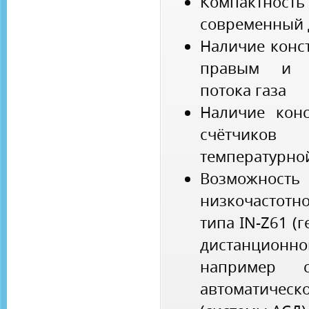
Компактно
современный 
Наличие конс
правым и л
потока газа
Наличие конс
счётчико
температурной
Возможност
низкочастот
типа IN-Z61 (
дистанцион
например 
автоматиче