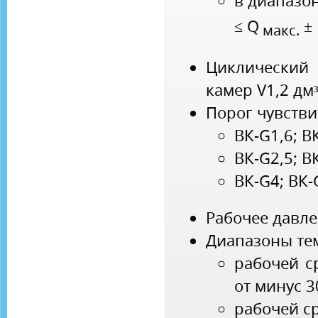
в диапазон
≤ Q
± 
макс.
Циклический
камер V1,2 дм
Порог чувстви
ВК-G1,6; ВК
ВК-G2,5; ВК
ВК-G4; ВК-
Рабочее давле
Диапазоны те
рабочей с
от минус 
рабочей ср