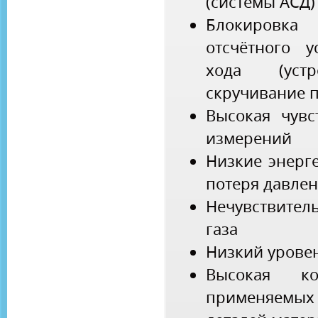
(системы АСД)
Блокиров
отсчётного у
хода (устр
скручивание п
Высокая чувс
измерений
Низкие энерг
потеря давле
Нечувствите
газа
Низкий урове
Высокая ко
применяемы