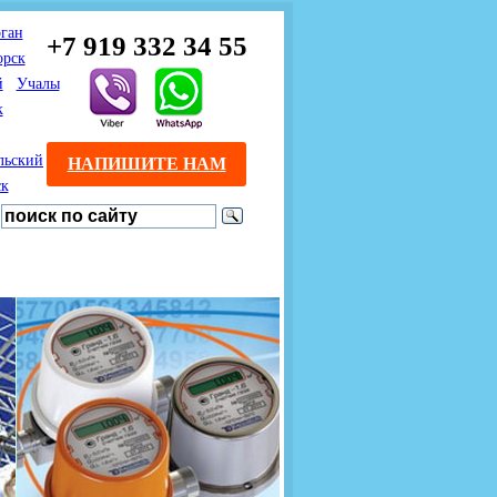
ган
+7 919 332 34 55
орск
й
Учалы
к
льский
НАПИШИТЕ НАМ
ск
Предлагаем взаимовыгодное
Продажа розничным
сотрудничество
покупателям с доставкой
монтажникам газового
Если Вы розничный
оборудования.
Если Вы
покупатель и хотите
занимаетесь установкой
существенно сэкономить, 
газового оборудования, мы
закажите нужный товар на
предлагаем Вам оптовые
этом сайте по дешевой
цены и документарное
интернет - цене. Мы дост
сопровождение Ваших
Вашу заявку в течение