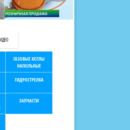
продаж (берем всю
наскольких дней в любой
бухгалтерию "на себя")
город РФ через транспорт
компанию.
ИДЕО
ГАЗОВЫЕ КОТЛЫ
НАПОЛЬНЫЕ
ГИДРОСТРЕЛКА
ЗАПЧАСТИ
Е