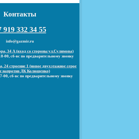
Контакты
 919 332 34 55
info@gazmir.ru
ра, 34 А (вход со стороны ул.Сулимова)
18-00, сб-вс по предварительному звонку
, 24 строение 1 (новое двухэтажное серое
е напротив ДК Колющенко)
7-00, сб-вс по предварительному звонку