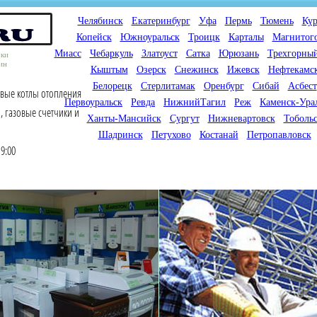
Челябинск
Екатеринбург
Уфа
Пермь
Тюмень
Кур
Копейск
Южноуральск
Троицк
Карталы
Магнитог
Миасс
Чебаркуль
Златоуст
Сатка
Юрюзань
Трехгорны
оки
ин
Кыштым
Озерск
Снежинск
Ижевск
Нефтекамс
Белорецк
Стерлитамак
Оренбург
Сибай
Асбест
овые котлы отопления
Первоуральск
Ревда
НижнийТагил
Реж
Каменск-Ура
, газовые счетчики и
Ханты-Мансийск
Сургут
Нижневартовск
Тоболь
Шадринск
Петухово
Костанай
Петропавловск
9:00
Мы продаем газовые котлы
Мы специализируемся на
для отопления,
снабжении магазинов
водонагреватели, счетчики
газового оборудования.
газа с доставкой по городам
Предлагаем полный
России и Казахстана
ассортимент товара для
открытия магазина газового
оборудования в Вашем
городе. Мы знаем что будет
продаваться.