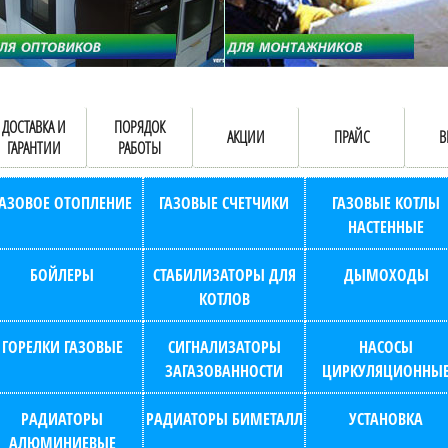
ДОСТАВКА И
ПОРЯДОК
АКЦИИ
ПРАЙС
В
ГАРАНТИИ
РАБОТЫ
ГАЗОВОЕ ОТОПЛЕНИЕ
ГАЗОВЫЕ СЧЕТЧИКИ
ГАЗОВЫЕ КОТЛЫ
НАСТЕННЫЕ
БОЙЛЕРЫ
СТАБИЛИЗАТОРЫ ДЛЯ
ДЫМОХОДЫ
КОТЛОВ
ГОРЕЛКИ ГАЗОВЫЕ
СИГНАЛИЗАТОРЫ
НАСОСЫ
ЗАГАЗОВАННОСТИ
ЦИРКУЛЯЦИОННЫ
РАДИАТОРЫ
РАДИАТОРЫ БИМЕТАЛЛ
УСТАНОВКА
АЛЮМИНИЕВЫЕ