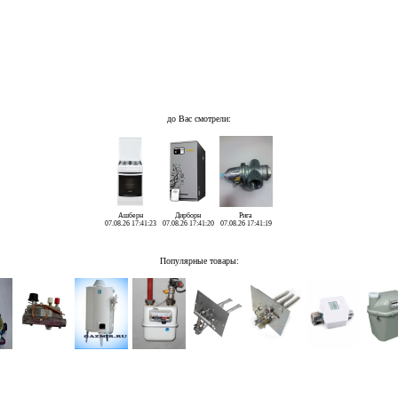
до Вас смотрели:
Ашберн
Дирборн
Рига
07.08.26 17:41:23
07.08.26 17:41:20
07.08.26 17:41:19
Популярные товары: