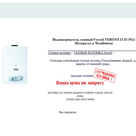
Водонагреватель газовый Ferroli VERONA 11 D (NG)
(Беларусь) в Челябинске
Газовые колонки
>
ГАЗОВАЯ КОЛОНКА Ferroli
>
Отличная качественная газовая колонка.Теплообменник медный, д
защиты от внешней среды...
Заказная позиция
Ваша цена по запросу
доставка до пункта выдачи в вашем городе или до
дома,
оплата при получении
Вы смотрели: