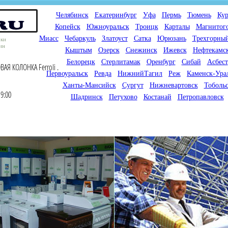
Челябинск
Екатеринбург
Уфа
Пермь
Тюмень
Кур
Копейск
Южноуральск
Троицк
Карталы
Магнитог
Миасс
Чебаркуль
Златоуст
Сатка
Юрюзань
Трехгорны
оки
ин
Кыштым
Озерск
Снежинск
Ижевск
Нефтекамс
Белорецк
Стерлитамак
Оренбург
Сибай
Асбест
ВАЯ КОЛОНКА Ferroli .
Первоуральск
Ревда
НижнийТагил
Реж
Каменск-Ура
Ханты-Мансийск
Сургут
Нижневартовск
Тоболь
9:00
Шадринск
Петухово
Костанай
Петропавловск
Мы продаем газовые котлы
Мы специализируемся на
для отопления,
снабжении магазинов
водонагреватели, счетчики
газового оборудования.
газа с доставкой по городам
Предлагаем полный
России и Казахстана
ассортимент товара для
открытия магазина газового
оборудования в Вашем
городе. Мы знаем что будет
продаваться.