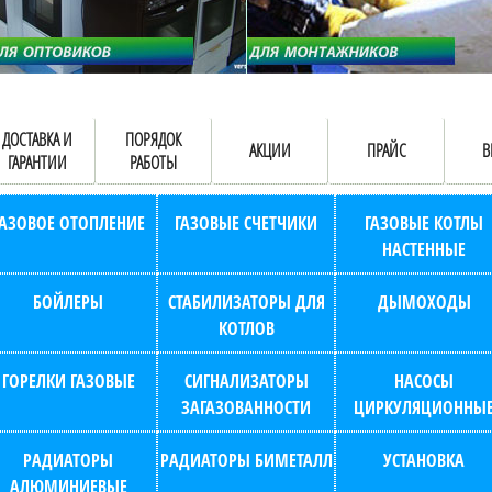
ДОСТАВКА И
ПОРЯДОК
АКЦИИ
ПРАЙС
В
ГАРАНТИИ
РАБОТЫ
ГАЗОВОЕ ОТОПЛЕНИЕ
ГАЗОВЫЕ СЧЕТЧИКИ
ГАЗОВЫЕ КОТЛЫ
НАСТЕННЫЕ
БОЙЛЕРЫ
СТАБИЛИЗАТОРЫ ДЛЯ
ДЫМОХОДЫ
КОТЛОВ
ГОРЕЛКИ ГАЗОВЫЕ
СИГНАЛИЗАТОРЫ
НАСОСЫ
ЗАГАЗОВАННОСТИ
ЦИРКУЛЯЦИОННЫ
РАДИАТОРЫ
РАДИАТОРЫ БИМЕТАЛЛ
УСТАНОВКА
АЛЮМИНИЕВЫЕ