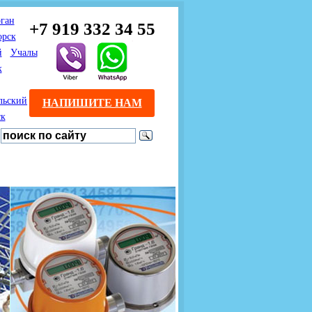
ган
+7 919 332 34 55
орск
й
Учалы
к
льский
НАПИШИТЕ НАМ
ск
Предлагаем взаимовыгодное
Продажа розничным
сотрудничество
покупателям с доставкой
монтажникам газового
Если Вы розничный
оборудования.
Если Вы
покупатель и хотите
занимаетесь установкой
существенно сэкономить, 
газового оборудования, мы
закажите нужный товар на
предлагаем Вам оптовые
этом сайте по дешевой
цены и документарное
интернет - цене. Мы дост
сопровождение Ваших
Вашу заявку в течение