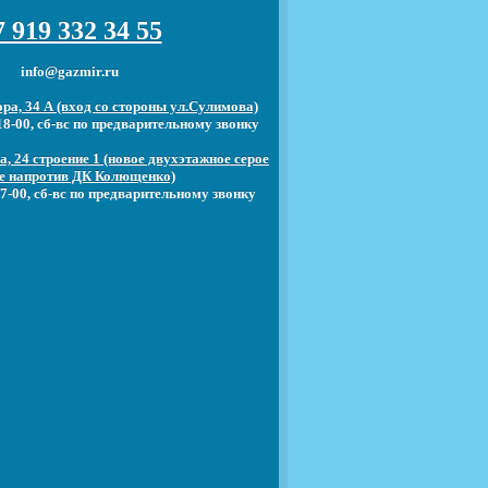
 919 332 34 55
info@gazmir.ru
ра, 34 А (вход со стороны ул.Сулимова)
18-00, сб-вс по предварительному звонку
, 24 строение 1 (новое двухэтажное серое
е напротив ДК Колющенко)
7-00, сб-вс по предварительному звонку