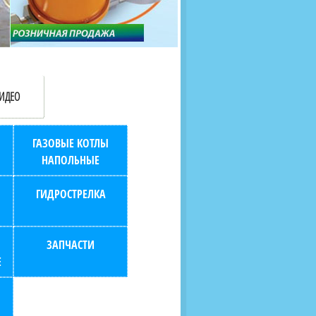
продаж (берем всю
наскольких дней в любой
бухгалтерию "на себя")
город РФ через транспорт
компанию.
ИДЕО
ГАЗОВЫЕ КОТЛЫ
НАПОЛЬНЫЕ
ГИДРОСТРЕЛКА
ЗАПЧАСТИ
Е